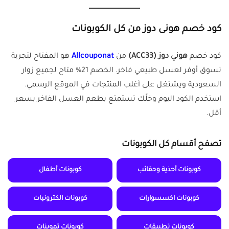
كود خصم هونى دوز من كل الكوبونات
كود خصم
هوني دوز (ACC33)
من
Allcouponat
هو المفتاح لتجربة
تسوق أوفر لعسل طبيعي فاخر. الخصم 21% متاح لجميع زوار
السعودية ويشتغل على أغلب المنتجات في الموقع الرسمي.
استخدم الكود اليوم وخلّك تستمتع بطعم العسل الفاخر بسعر
أقل.
تصفح أقسام كل الكوبونات
كوبونات أحذية وحقائب
كوبونات أطفال
كوبونات اكسسوارات
كوبونات الكترونيات
كوبونات تطبيقات
كوبونات تموينات