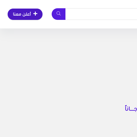
أعلن معنا
ـاناً