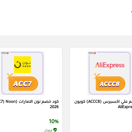
كود خصم علي اكسبرس (ACCC8) كوبون
كود خصم نون الامارات (on
2026
AliExpr
10%
فعال