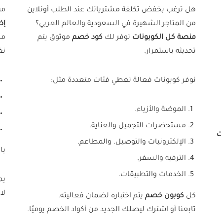
هل ترغب بخفض تكلفة مشترياتك عند الطلب أونلاين
من
من المتاجر الشهيرة في السعودية والعالم العربي؟
إض
منصة كل الكوبونات
توفر لك
كود خصم
موثوق يتم
مخ
تحديثه باستمرار.
نغ
نوفر كوبونات فعالة تغطي فئات متعددة مثل:
الموضة والأزياء.
مستحضرات التجميل والعناية.
ت
الإلكترونيات والتوصيل. والمطاعم.
با
الترفيه والسفر.
الخدمات والتطبيقات.
يم
لا
كل
كوبون خصم
يتم اختباره لضمان فعاليته.
تابعنا أو اشترك ليصلك الجديد من أكواد الخصم يوميًا.