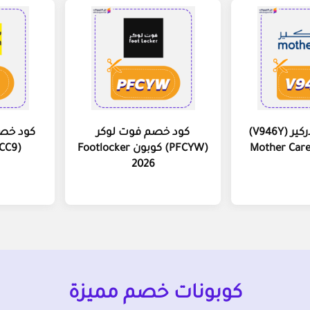
كود خصم مذركير (V946Y)
كود خصم فوت لوكر
كود خصم
(PFCYW) كوبون Footlocker
(ACC9) Noon 2026
2026
كوبونات خصم مميزة