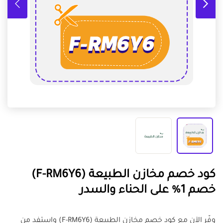
كود خصم مخازن الطبيعة (F-RM6Y6)
خصم 1% على الحناء والسدر
وفّر الآن مع كود خصم مخازن الطبيعة (F-RM6Y6) واستفد من