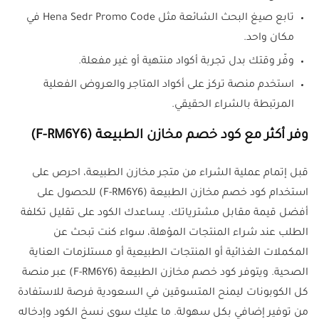
تابع صيغ البحث الشائعة مثل Hena Sedr Promo Code في
مكان واحد.
وفّر وقتك بدل تجربة أكواد منتهية أو غير مفعلة.
استخدم منصة تركز على أكواد المتاجر والعروض الفعلية
المرتبطة بالشراء الحقيقي.
وفر أكثر مع كود خصم مخازن الطبيعة (F-RM6Y6)
قبل إتمام عملية الشراء من متجر مخازن الطبيعة، احرص على
استخدام كود خصم مخازن الطبيعة (F-RM6Y6) للحصول على
أفضل قيمة مقابل مشترياتك. يساعدك الكود على تقليل تكلفة
الطلب عند شراء المنتجات المؤهلة، سواء كنت تبحث عن
المكملات الغذائية أو المنتجات الطبيعية أو مستلزمات العناية
الصحية. ويتوفر كود خصم مخازن الطبيعة (F-RM6Y6) عبر منصة
كل الكوبونات ليمنح المتسوقين في السعودية فرصة للاستفادة
من توفير إضافي بكل سهولة. ما عليك سوى نسخ الكود وإدخاله