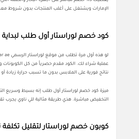
يعطيك 5% خصم مباشر على أجهزة البخار وأنظمة الكي الاحترافية، وتنفع للبيوت اللي تهتم بالدقة والنتيجة السريعة.
الإمارات ويشتغل على أغلب المنتجات بدون شروط معق
كود خصم لوراستار أول طلب لبداية
لو هذه أول مرة تطلب من موقع لوراستار الرسمي https laurastar ae فهذي فرصتك تبدأ بداية موفقة. استخدم
نتائج فورية على الملابس بدون ما تسبب حرارة زيادة أو
التخفيض مباشرة. هذي طريقة مثالية للي ناوي يجرب تقنيات Laurastar لأول مرة ويبي ضمان جودة وسعر مناسب في ن
كوبون خصم لوراستار لتقليل تكلفة تسوق