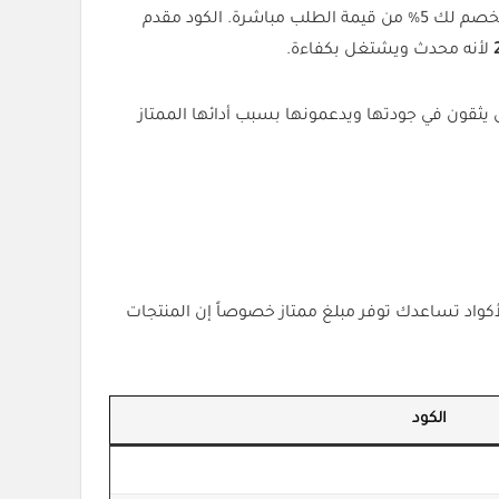
إذا كنت من سكان الامارات وتدور على أفضل سعر لمنتجات Laurastar فـ كود خصم Laurastar هو خيارك المثالي. الكود (ACC) يخصم لك 5% من قيمة الطلب مباشرة. الكود مقدم
لأنه محدث ويشتغل بكفاءة.
ير ناس يثقون في جودتها ويدعمونها بسبب أدائها الممتاز
لأكواد تساعدك توفر مبلغ ممتاز خصوصاً إن المنتجات
الكود