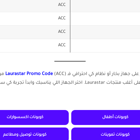
ACC
ACC
ACC
ACC
ى جهاز بخار أو نظام كي احترافي فـ
Laurastar Promo Code
ي سهلة ونتيجة دقيقة مع توفير مضمون.
كوبونات أطفال
كوبونات اكسسوارات
كوبونات تموينات
كوبونات توصيل ومطاعم