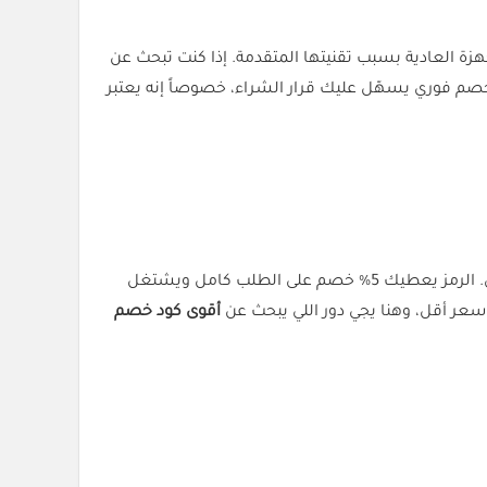
زة العادية بسبب تقنيتها المتقدمة. إذا كنت تبحث عن
رمز ترويجي لوراستار (ACC) مناسب للناس اللي تحب تشتري من الموقع الرسمي وتضمن إنها تستلم منتج أصلي بضمان رسمي. الرمز يعطيك 5% خصم على الطلب كامل ويشتغل
ر أقل، وهنا يجي دور اللي يبحث عن
أقوى كود خصم