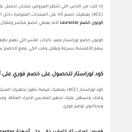
إذا كنت من الناس اللي تنتظر العروض عشان تحصل على
(ACC) يعطيك خصم 5% على المنتجات المتوفرة داخل الامارات سواء كنت تشتري جهاز بخار، طاولة كي احترافية، أو اكسسوارات الكي والتنعيم. وهنا المستخدم يستفيد أيضاً من
كوبون خصم Laurastar
لأنه يعطي خصم مباشر وفعّال.
ينعم الأقمشة بسرعة ويقلل وقت الكي. ومع الخصم يصي
كود لوراستار للحصول على خصم فوري على أن
وقتك وتسهّل عليك تجهيز الملابس لأفراد العائلة. ومع
ويحتاجون توفير فوري.