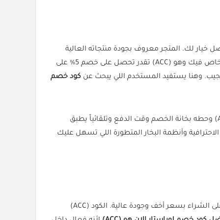
ل خيار لك. المتجر معروف بجودة منتجاته العالية
وتقنية البخار الاحترافية اللي تعطي نتائج فورية وتنفع للبيوت اللي تهتم بالشكل الأنيق للملابس والأقمشة. ومع كود الخصم الخاص فيك وهو (ACC) تقدر تحصل على خصم 5% على
لجيب. وهنا يستفيد المستخدم اللي يبحث عن
كود خصم
مو بس فعال، لكنه يعطيك توفير حقيقي بدون شروط معقدة. بس انسخ الكود (ACC) وحطه بخانة الخصم وقت الدفع وتلقائياً يطبق
احترافية وأنظمة البخار المتطورة اللي تسهل عليك
فـ كود خصم لوراستار من كل الكوبونات هو الخيار اللي فعلاً يساعدك على الشراء بسعر أخف وجودة عالية. الكود (ACC)