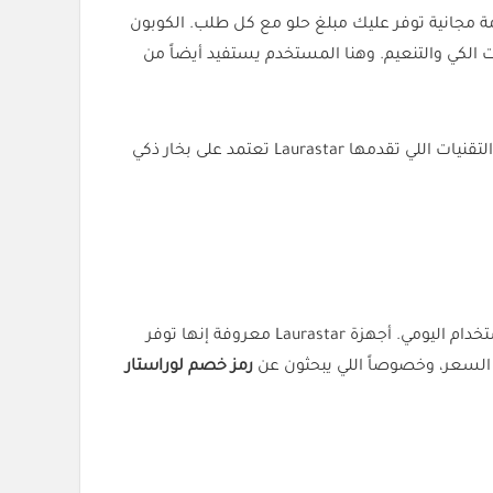
مجانية توفر عليك مبلغ حلو مع كل طلب. الكوبون
كوبون خصم لوراستار مفيد بالذات للأسر اللي تهتم تظهر الملابس بأفضل شكل خصوصاً مع المناسبات أو الدوامات اليومية. التقنيات اللي تقدمها Laurastar تعتمد على بخار ذكي
كود لوراستار (ACC) يعطيك فرصة تطور تجهيزك المنزلي بدون ما تدفع مبالغ كبيرة. المتجر يوفر منتجات أصلية ومضمونة للاستخدام اليومي. أجهزة Laurastar معروفة إنها توفر
ب السعر، وخصوصاً اللي يبحثون عن
رمز خصم لوراستار