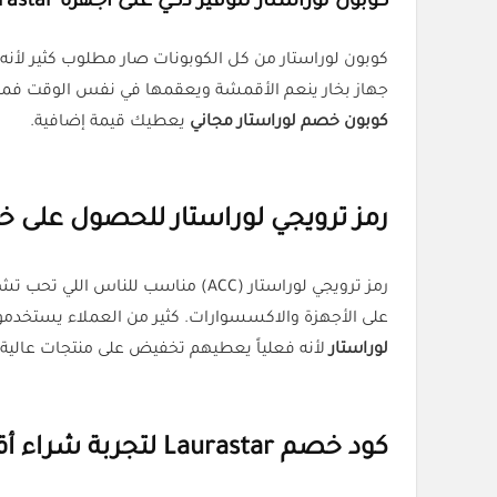
كوبون لوراستار لتوفير ذكي على أجهزة Laurastar الأصلية
كوبون لوراستار من كل الكوبونات صار مطلوب كثير لأنه 
جهاز بخار ينعم الأقمشة ويعقمها في نفس الوقت فمنتجات Laurastar هي الخيار المناسب. ومع الكوبون (ACC) تحصل على خصم فوري يسهّل عليك قرار الشراء، 
كوبون خصم لوراستار مجاني
يعطيك قيمة إضافية.
رمز ترويجي لوراستار للحصول على 
على الأجهزة والاكسسوارات. كثير من العملاء يستخد
لوراستار
لأنه فعلياً يعطيهم تخفيض على منتجات عالية 
كود خصم Laurastar لتجربة شراء أقل تكلفة على منتجات الكي الاحترافية