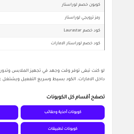
كوبون خصم لوراستار
رمز ترويجي لوراستار
كود خصم Laurastar
كود خصم لوراستار الامارات
لو كنت تبغى توفر وقت وجهد في تجهيز الملابس وتدور عل
داخل الامارات. الكود بسيط وسريع التفعيل ويشتغل على أغلب منتجات Laurastar. اختر الجهاز اللي يناسبك وابدأ تجربة ك
تصفح أقسام كل الكوبونات
كوبونات أحذية وحقائب
كوبونات تطبيقات