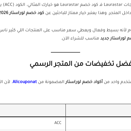
ل المتجر. وهذا يعتبر خيار ممتاز للباحثين عن
كود خصم لوراستار 2026
واد استخداماً اليوم لأنه بسيط وفعال ويعطي سعر مناسب على المنتجات اللي كث
 لوراستار جديد
مناسب للشراء الآن.
أفضل تخفيضات من المتجر الرسمي
ستخدم واحد من
أكواد خصم لوراستار
المضمونة من
Allcouponat
. لأن ا
ACC