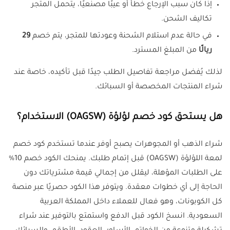
إذا كان سبب الإرجاع خطأ أو عيبًا مصنعيًا، يتحمل المتجر
تكاليف الشحن.
في حالة عدم استلام الشحنة وعودتها للمتجر، يتم خصم
29
ريالًا
من المبلغ المسترد.
لذلك يُفضل مراجعة تفاصيل الطلب جيدًا قبل تأكيده، خاصة عند
شراء المنتجات المخصصة أو السبائك.
هل يستحق كود خصم لؤلؤة (OAGSW) الاستخدام؟
شراء الذهب أو المجوهرات يصبح أوفر عندما تستخدم كود خصم
لمعة اللؤلؤة (OAGSW) قبل إتمام طلبك. يمنحك الكود خصم 10%
على الطلبات المؤهلة، ليقلل من إجمالي قيمة مشترياتك دون
الحاجة إلى أي خطوات معقدة. ويتوفر هذا الكود حصريًا عبر منصة
كل الكوبونات، وهو فعال للعملاء داخل المملكة العربية
السعودية. انسخ الكود قبل الدفع واستمتع بالتوفير عند شراء