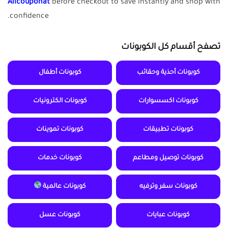
Allcouponat
before checkout to save instantly and shop with
confidence.
تصفح أقسام كل الكوبونات
كوبونات أحذية وحقائب
كوبونات أطفال
كوبونات اكسسوارات
كوبونات الكترونيات
كوبونات تطبيقات
كوبونات تموينات
كوبونات توصيل ومطاعم
كوبونات خدمات
كوبونات سفر وترفيه
كوبونات عالمية
كوبونات عبايات
كوبونات عسل