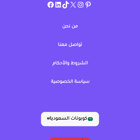
instagram.com/allcouponat
facebook
linkedin
TikTok
twitter
pinterest
من نحن
تواصل معنا
الشروط والأحكام
سياسة الخصوصية
كوبونات السعودية
▾