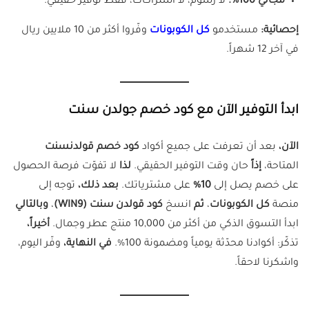
مجاني 100%:
لا رسوم، لا اشتراكات، فقط توفير حقيقي.
إحصائية:
مستخدمو
كل الكوبونات
وفّروا أكثر من 10 ملايين ريال
في آخر 12 شهراً.
ابدأ التوفير الآن مع كود خصم جولدن سنت
الآن،
بعد أن تعرفت على جميع أكواد
كود خصم قولدنسنت
المتاحة،
إذاً
حان وقت التوفير الحقيقي.
لذا
لا تفوّت فرصة الحصول
على خصم يصل إلى
10%
على مشترياتك.
بعد ذلك،
توجه إلى
منصة
كل الكوبونات
،
ثم
انسخ
كود قولدن سنت
(WIN9)
،
وبالتالي
ابدأ التسوق الذكي من أكثر من 10,000 منتج عطر وجمال.
أخيراً،
تذكّر: أكوادنا محدّثة يومياً ومضمونة 100%.
في النهاية،
وفّر اليوم،
واشكرنا لاحقاً.