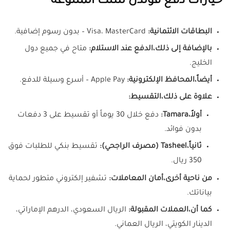
خيارات دفع قولدن سنت المتنوعة
البطاقات الائتمانية:
Visa، MasterCard – بدون رسوم إضافية.
بالإضافة إلى ذلك،
الدفع عند الاستلام:
متاح في جميع دول
الخليج.
أيضاً،
المحافظ الإلكترونية:
Apple Pay – أسرع وسيلة للدفع.
علاوة على ذلك،
التقسيط:
أولاً،
Tamara:
دفع خلال 30 يوماً أو تقسيط على 3 دفعات
بدون فوائد.
ثانياً،
Tasheel (مصرف الراجحي):
تقسيط بنكي للطلبات فوق
350 ريال.
من ناحية أخرى،
أمان المعاملات:
تشفير إلكتروني متطور لحماية
بياناتك.
كما أن،
العملات المقبولة:
الريال السعودي، الدرهم الإماراتي،
الدينار الكويتي، الريال العماني.