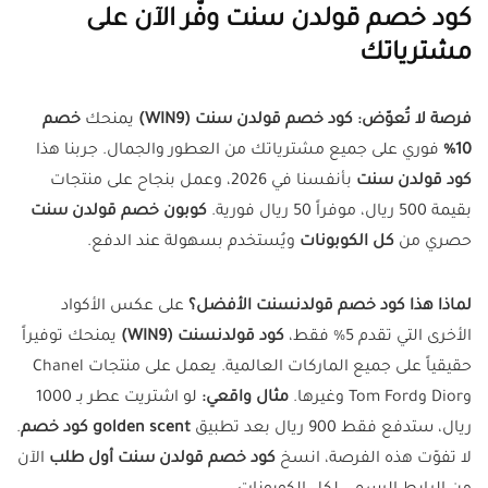
كود خصم قولدن سنت وفّر الآن على
مشترياتك
فرصة لا تُعوّض: كود خصم قولدن سنت (WIN9)
يمنحك
خصم
10%
فوري على جميع مشترياتك من العطور والجمال. جربنا هذا
كود قولدن سنت
بأنفسنا في 2026، وعمل بنجاح على منتجات
بقيمة 500 ريال، موفراً 50 ريال فورية.
كوبون خصم قولدن سنت
حصري من
كل الكوبونات
ويُستخدم بسهولة عند الدفع.
لماذا هذا كود خصم قولدنسنت الأفضل؟
على عكس الأكواد
الأخرى التي تقدم 5% فقط،
كود قولدنسنت (WIN9)
يمنحك توفيراً
حقيقياً على جميع الماركات العالمية. يعمل على منتجات Chanel
وDior وTom Ford وغيرها.
مثال واقعي:
لو اشتريت عطر بـ 1000
ريال، ستدفع فقط 900 ريال بعد تطبيق
golden scent كود خصم
.
لا تفوّت هذه الفرصة، انسخ
كود خصم قولدن سنت أول طلب
الآن