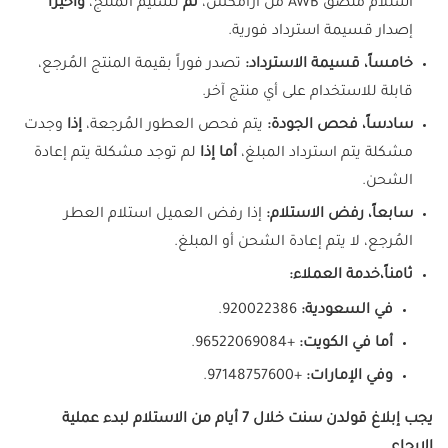
استلام ملصق AWB من أرامكس،
ثم
تسليم المنتج،
وأخيراً
إصدار قسيمة استرداد فورية.
خامساً،
قسيمة الاسترداد:
تصدر فوراً بقيمة المنتج المُرجع،
قابلة للاستخدام على أي منتج آخر.
سادساً، فحص الجودة:
يتم فحص العطور المُرجعة،
إذا
وجدت
مشكلة يتم استرداد المبلغ،
أما إذا
لم توجد مشكلة يتم إعادة
الشحن.
سابعاً،
رفض الاستلام:
إذا رفض العميل استلام العطر
المُرجع، لا يتم إعادة الشحن أو المبلغ.
ثامناً،
خدمة العملاء:
في السعودية:
920022386.
أما في الكويت:
+96522069084.
وفي الإمارات:
+97148757600.
يجب إبلاغ قولدن سنت خلال 7 أيام من الاستلام لبدء عملية
الإرجاع.