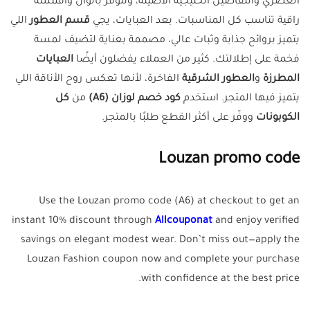
العصري والتفاصيل الخليجية الأصيلة، وتتوفر بألوان وأقمشة
راقية تناسب كل المناسبات. بعد العبايات، يجي
قسم العطور
اللي
يتميز بروائح جذابة وثبات عالي، مصممة بعناية لتضيف لمسة
فخمة على إطلالتك. كثير من العملاء يفضلون أيضًا
العبايات
المطرزة
و
العطور الشرقية
الفاخرة، لأنها تعكس روح الأناقة اللي
يتميز فيها المتجر. استخدم
كود خصم لوزان (A6)
من
كل
الكوبونات
ووفّر على أكثر القطع طلبًا بالمتجر.
Louzan promo code
Use the Louzan promo code (A6) at checkout to get an
instant 10% discount through
Allcouponat
and enjoy verified
savings on elegant modest wear. Don’t miss out—apply the
Louzan Fashion coupon now and complete your purchase
with confidence at the best price.