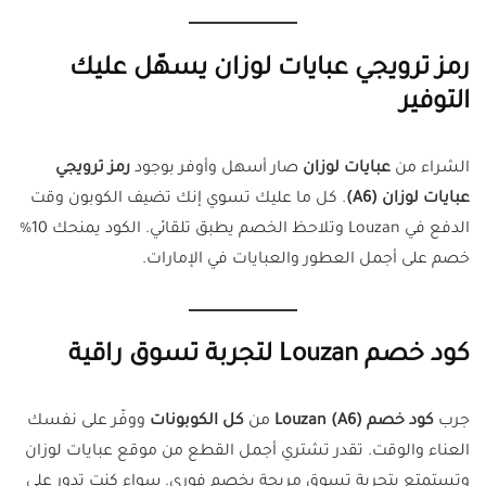
رمز ترويجي عبايات لوزان يسهّل عليك
التوفير
الشراء من
عبايات لوزان
صار أسهل وأوفر بوجود
رمز ترويجي
عبايات لوزان (A6)
. كل ما عليك تسوي إنك تضيف الكوبون وقت
الدفع في Louzan وتلاحظ الخصم يطبق تلقائي. الكود يمنحك 10%
خصم على أجمل العطور والعبايات في الإمارات.
كود خصم Louzan لتجربة تسوق راقية
جرب
كود خصم Louzan (A6)
من
كل الكوبونات
ووفّر على نفسك
العناء والوقت. تقدر تشتري أجمل القطع من موقع عبايات لوزان
وتستمتع بتجربة تسوق مريحة بخصم فوري. سواء كنت تدور على