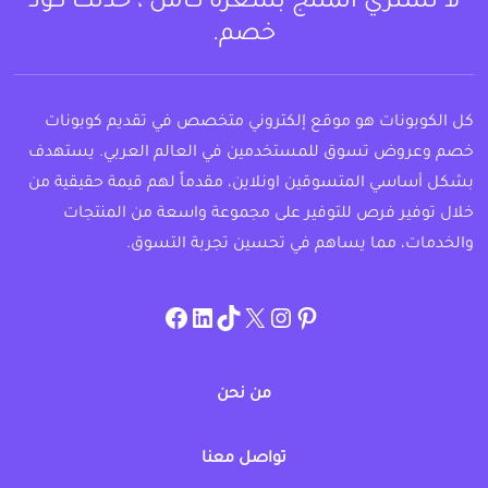
لا تشتري المنتج بسعره كامل ، خذلك كود
خصم.
كل الكوبونات هو موقع إلكتروني متخصص في تقديم كوبونات
خصم وعروض تسوق للمستخدمين في العالم العربي. يستهدف
بشكل أساسي المتسوقين اونلاين، مقدماً لهم قيمة حقيقية من
خلال توفير فرص للتوفير على مجموعة واسعة من المنتجات
والخدمات، مما يساهم في تحسين تجربة التسوق.
instagram.com/allcouponat
facebook
linkedin
TikTok
twitter
pinterest
من نحن
تواصل معنا