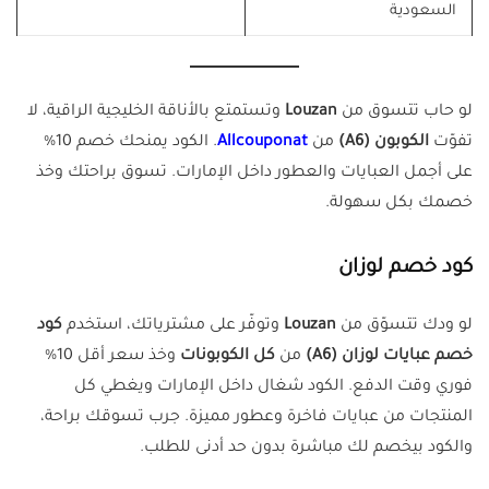
السعودية
لو حاب تتسوق من
Louzan
وتستمتع بالأناقة الخليجية الراقية، لا
تفوّت
الكوبون (A6)
من
Allcouponat
. الكود يمنحك خصم 10%
على أجمل العبايات والعطور داخل الإمارات. تسوق براحتك وخذ
خصمك بكل سهولة.
كود خصم لوزان
لو ودك تتسوّق من
Louzan
وتوفّر على مشترياتك، استخدم
كود
خصم عبايات لوزان (A6)
من
كل الكوبونات
وخذ سعر أقل 10%
فوري وقت الدفع. الكود شغال داخل الإمارات ويغطي كل
المنتجات من عبايات فاخرة وعطور مميزة. جرب تسوقك براحة،
والكود بيخصم لك مباشرة بدون حد أدنى للطلب.