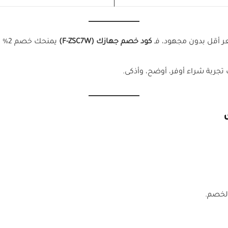
ر أقل بدون مجهود، فـ
كود خصم جهازك (F-ZSC7W)
يمنحك خصم 2% مباشر ويشتغل بدون تعقيد.
تجربة شراء أوفر، أوضح، وأذكى.
الخصم.