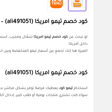
كود خصم تيمو امريكا (ali491051) – خصم 30% مفعّل الآن في Temu US
لو تبحث عن
كود خصم تيمو امريكا
داخل أمريكا.
الميزة هنا إنك تجمع بين أسعار تيمو المنخفضة وبين خ
كود خصم تيمو امريكا
(
ali491051
)
استخدام
تيمو كود
يعطيك فرصة توفر بشكل مباشر بدون
سواء كنت تشتري منتجات يومية أو طلب كبير، إدخال الك