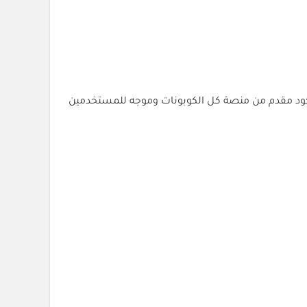
جرب، استخدم الكود (ali491051) وخذ خصم 30% مباشرة قبل الدفع من Temu، الكود مقدم من منصة كل الكوبونات وموجه للمستخدمين