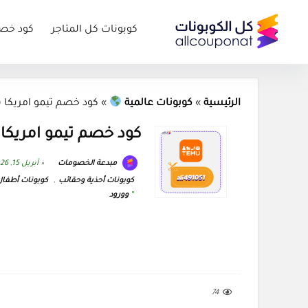
كوبونات كل المتاجر
كود خص
الرئيسية
»
كوبونات عالمية
»
كود خصم تيمو امريكا (li491051) Temu US 2026
كود خصم تيمو امريكا (i491051) Temu US 2026
مبدعة الخصومات
أبريل 15, 2026
كوبونات أحذية وحقائب
,
كوبونات أطفال
وورود
74