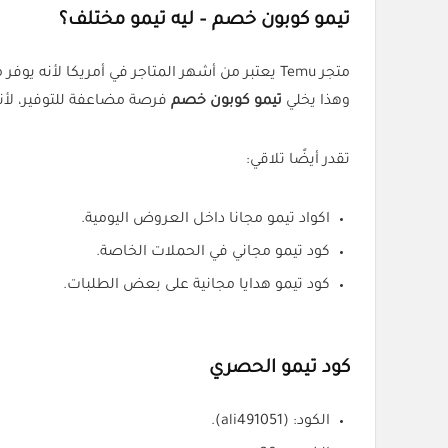
تيمو كوبون خصم – ليه تيمو مختلف؟
متجر Temu يعتبر من أشهر المتاجر في أمريكا لأنه يوفر منتجات مباشرة من الموردين بأسعار منخفضة بدون وسطاء.
وهذا يخلي
تيمو كوبون خصم
فرصة مضاعفة للتوفير، لأ
تقدر أيضًا تلاقي:
اكواد تيمو مجانا داخل العروض اليومية.
كود تيمو مجاني في الحملات الخاصة.
كود تيمو هدايا مجانية على بعض الطلبات.
كود تيمو الحصري
الكود: (ali491051).