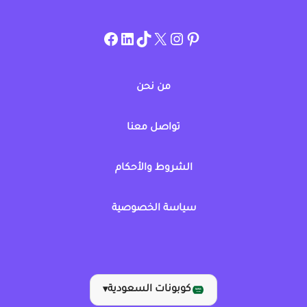
instagram.com/allcouponat
facebook
linkedin
TikTok
twitter
pinterest
من نحن
تواصل معنا
الشروط والأحكام
سياسة الخصوصية
كوبونات السعودية
▾