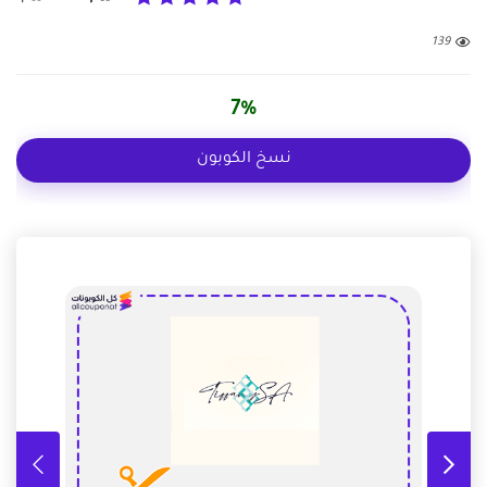
139
7%
نسخ الكوبون