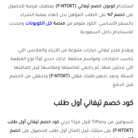
استخدام
كوبون خصم تيفاني (F-NTOKT)
يعطيكِ فرصة للحصول
على
خصم 7%
على الطلب المؤهل بدل إنهاء عملية الشراء
بالسعر الأساسي. الكود متوفر من
منصة
كل الكوبونات
ومحدث
للاستخدام داخل السعودية.
ويقدم متجر تيفاني خيارات متنوعة من الأزياء والملابس التي
تناسب احتياجات ومواسم مختلفة. لذلك حددي أولًا نوع القطعة
التي تبحثين عنها، ثم راجعي تفاصيلها ومقاسها قبل إضافتها
للسلة، وبعد تجهيز طلبك فعّلي
(F-NTOKT)
وتحققي من الخصم
قبل الدفع.
كود خصم تيفاني أول طلب
تتسوقين من Tiffany لأول مرة؟ جربي
كود خصم تيفاني أول طلب
(F-NTOKT)
على سلتك قبل إكمال أول طلب للحصول على
خصم