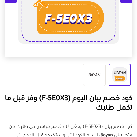
كود خصم بيان اليوم (F-5E0X3) وفر قبل ما
تكمل طلبك
كود خصم بيان (F-5E0X3) يفعّل لك خصم مباشر على طلبك من
متجر
بيان Bayan
، انسخ الكود الآن واستخدمه قبل الدفع لأن