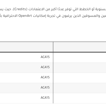
تزداد قيمة الكود بشكل أكبر
 يرغبون في تجربة إمكانيات OpenArt الاحترافية بأقل تكلفة ممكنة.
ACA15
ACA15
ACA15
ACA15
ACA15