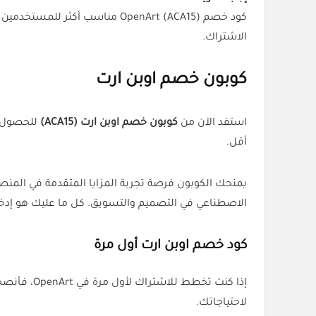
كود خصم OpenArt (ACA15) مناسب
الاشتراك.
كوبون خصم اوبن ارت
استفد الآن من
كوبون خصم اوبن ارت (ACA15)
أقل.
يمنحك الكوبون فرصة تجربة المزايا المتقدمة في المنص
الاصطناعي في التصميم والتسويق. كل ما عليك هو إدخال الكود (ACA15) أثناء الدفع ليتم تطبيق الخصم عل
كود خصم اوبن ارت أول مرة
إذا كنت تخطط للاشتراك لأول مرة في OpenArt، فأنصحك باستخدام
لاحتياجاتك.