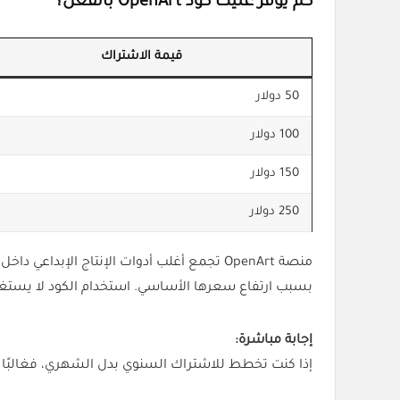
كم يوفر عليك كود OpenArt بالفعل؟
قيمة الاشتراك
50 دولار
100 دولار
150 دولار
250 دولار
منصة OpenArt تجمع أغلب أدوات الإنتاج الإب
بسبب ارتفاع سعرها الأساسي. استخدام الكود لا يستغرق 
إجابة مباشرة:
إذا كنت تخطط للاشتراك السنوي بدل الشهري، فغالبًا راح 