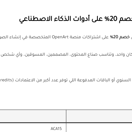
خصم 20%
على اشتراكات منصة OpenArt المتخصصة في إنشاء الصور والفيديو والتصاميم بالذكاء الاصطناعي.
ذكاء اصطناعي في مكان واحد، وتناسب صناع المحتوى، المصممين، المسوقين، وأي ش
 المدفوعة اللي توفر عدد أكبر من الاعتمادات (Credits) وإمكانيات تجارية أوسع.
ACA15