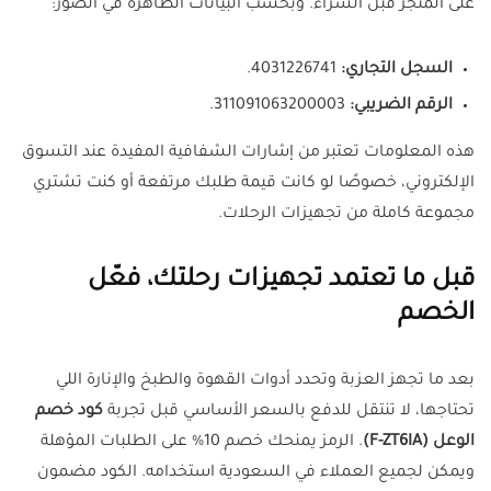
على المتجر قبل الشراء. وبحسب البيانات الظاهرة في الصور:
السجل التجاري:
4031226741.
الرقم الضريبي:
311091063200003.
هذه المعلومات تعتبر من إشارات الشفافية المفيدة عند التسوق
الإلكتروني، خصوصًا لو كانت قيمة طلبك مرتفعة أو كنت تشتري
مجموعة كاملة من تجهيزات الرحلات.
قبل ما تعتمد تجهيزات رحلتك، فعّل
الخصم
بعد ما تجهز العزبة وتحدد أدوات القهوة والطبخ والإنارة اللي
تحتاجها، لا تنتقل للدفع بالسعر الأساسي قبل تجربة
كود خصم
الوعل (F-ZT6IA)
. الرمز يمنحك خصم 10% على الطلبات المؤهلة
ويمكن لجميع العملاء في السعودية استخدامه. الكود مضمون