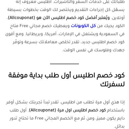
طلباتك على خدمات السفر والتأشيرات. اطليس معروف إنه
يسهّل كل إجراءات التقديم ويختصر لك الوقت بخطوات بسيطة
أونلاين.
ويُعتبر أفضل كود خصم اطليس الآن هو (Allcouponat)
،
الكود يجيك من
كل الكوبونات
ويعطيك خصم مجاني Free متاح
في السعودية ويشتغل في الإمارات، أمريكا، وبريطانيا. ومع أقوى
كود خصم اطليس جديد، تقدر تخلص معاملاتك بسرعة وتوفّر
جهدك وفلوسك في نفس الوقت.
كود خصم اطليس أول طلب بداية موفقة
لسفرتك
إذا هذي أول مرة تطلب من اطليس، تقدر تبدأ تجربتك بشكل أوفر
باستخدام
كود خصم اطليس اول مرة (Allcouponat)
. أول طلب
دايم يكون مميز، ومن ثم مع الخصم المجاني Free ما تحتاج تدور
بدائل.