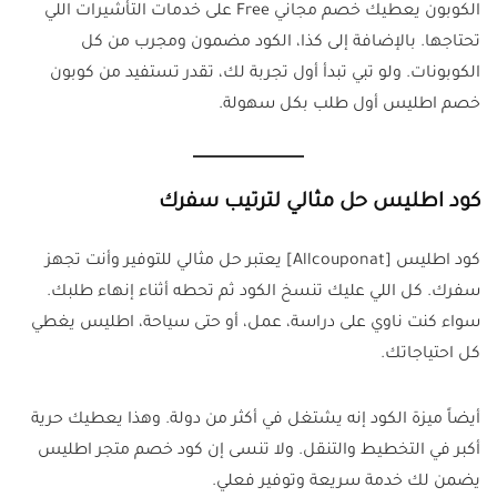
الكوبون يعطيك خصم مجاني Free على خدمات التأشيرات اللي
تحتاجها. بالإضافة إلى كذا، الكود مضمون ومجرب من كل
الكوبونات. ولو تبي تبدأ أول تجربة لك، تقدر تستفيد من كوبون
خصم اطليس أول طلب بكل سهولة.
كود اطليس حل مثالي لترتيب سفرك
كود اطليس [Allcouponat] يعتبر حل مثالي للتوفير وأنت تجهز
سفرك. كل اللي عليك تنسخ الكود ثم تحطه أثناء إنهاء طلبك.
سواء كنت ناوي على دراسة، عمل، أو حتى سياحة، اطليس يغطي
كل احتياجاتك.
أيضاً ميزة الكود إنه يشتغل في أكثر من دولة. وهذا يعطيك حرية
أكبر في التخطيط والتنقل. ولا تنسى إن كود خصم متجر اطليس
يضمن لك خدمة سريعة وتوفير فعلي.