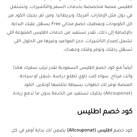
اطليس منصة متخصصة بخدمات السفر والتأشيرات، وتشتغل
في دول مثل الإمارات، أمريكا، وبريطانيا. ومن ثم، يجيك الكود من
كل الكوبونات ويعطيك خصم مجاني Free يسهّل عليك البداية.
بالإضافة إلى ذلك، تقدر تستفيد من خدمات اطليس المتنوعة اللي
تشمل إصدار التأشيرات، حجز المواعيد وغيرها من الحلول اللي
تسهّل رحلتك وتوفر وقتك وجهدك.
أيضاً مع كود خصم اطليس السعودية تقدر ترتب سفرك هكذا
وأنت مرتاح. سواء كنت ناوي تطلع دراسة، شغل أو سياحة،
المنصة توفر لك خطوات بسيطة تخلصها أونلاين. الكود
(Allcouponat) يخليك تستفيد من الخدمة بدون ما تدفع زيادة.
كود خصم اطليس
كود خصم
اطليس (Allcouponat)
يضمن لك بداية أوفر في كل