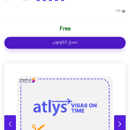
115
Free
نسخ الكوبون