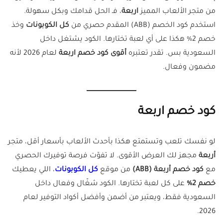
من متجر الألعاب المميز
اربعة
، فـ الحل قدامك وبكل سهولة.
استخدم كود الخصم (ABB) المقدم حصري من
كل الكوبونات
وخذ
خصم 2% هكذا على أي لعبة تختارها. الكود يشتغل داخل
السعودية بس. تقدر تعتبره
أقوى كود خصم اربعة
لعام 2026 لأنه
مضمون وفعال.
كود خصم اربعة
لو نفسك تلعب وتستمتع هكذا بأحدث الألعاب بأسعار أقل، متجر
أربعة
مجهز لك العرض الأقوى. لا تفوّت فرصة توفيرك الحصري
مع
كود خصم أربعة (ABB)
من موقع
كل الكوبونات
، اللي يعطيك
خصم 2%
على كل لعبة تختارها. الكود شغّال وفعال داخل
السعودية فقط، ويعتبر من أضمن وأفضل أكواد التوفير لعام
2026.