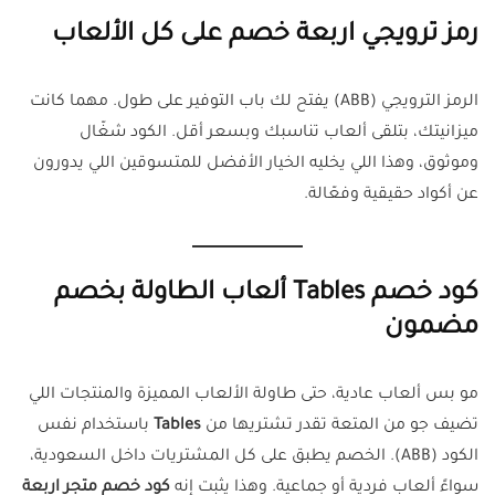
رمز ترويجي اربعة خصم على كل الألعاب
الرمز الترويجي (ABB) يفتح لك باب التوفير على طول. مهما كانت
ميزانيتك، بتلقى ألعاب تناسبك وبسعر أقل. الكود شغّال
وموثوق، وهذا اللي يخليه الخيار الأفضل للمتسوقين اللي يدورون
عن أكواد حقيقية وفعّالة.
كود خصم Tables ألعاب الطاولة بخصم
مضمون
مو بس ألعاب عادية، حتى طاولة الألعاب المميزة والمنتجات اللي
تضيف جو من المتعة تقدر تشتريها من
Tables
باستخدام نفس
الكود (ABB). الخصم يطبق على كل المشتريات داخل السعودية،
سواءً ألعاب فردية أو جماعية. وهذا يثبت إنه
كود خصم متجر اربعة