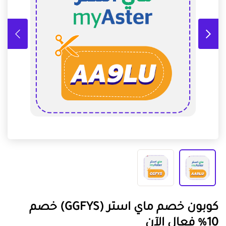
كوبون خصم ماي استر (GGFYS) خصم
10% فعال الآن